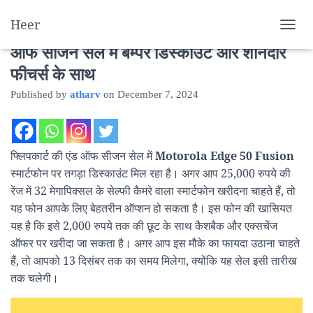
Heer
Motorola Edge 50 Fusion: फ्लिपकार्ट की एंड
T
O
ऑफ सीजन सेल में बम्पर डिस्काउंट और शानदार
G
फीचर्स के साथ
G
L
Published by
atharv
on
December 7, 2024
E
N
A
V
फ्लिपकार्ट की एंड ऑफ सीजन सेल में
Motorola Edge 50 Fusion
I
G
स्मार्टफोन पर तगड़ा डिस्काउंट मिल रहा है। अगर आप 25,000 रुपये की
A
रेंज में 32 मेगापिक्सल के सेल्फी कैमरे वाला स्मार्टफोन खरीदना चाहते हैं, तो
T
यह फोन आपके लिए बेहतरीन ऑप्शन हो सकता है। इस फोन की खासियत
I
O
यह है कि इसे 2,000 रुपये तक की छूट के साथ कैशबैक और एक्सचेंज
N
ऑफर पर खरीदा जा सकता है। अगर आप इस मौके का फायदा उठाना चाहते
हैं, तो आपको 13 दिसंबर तक का समय मिलेगा, क्योंकि यह सेल इसी तारीख
तक चलेगी।