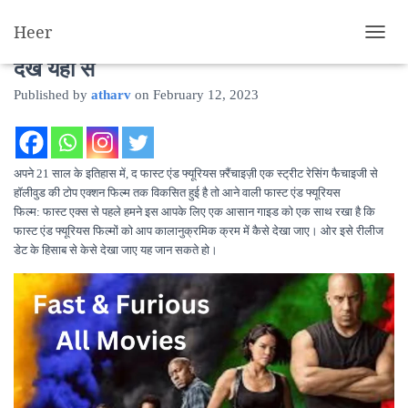
Heer
Fast and furious all movies : इस क्रम मे
T
O
देखे यहां से
G
Published by
atharv
on
February 12, 2023
G
L
E
N
A
अपने 21 साल के इतिहास में, द फास्ट एंड फ्यूरियस फ़्रैंचाइज़ी एक स्ट्रीट रेसिंग फैचाइजी से
V
हॉलीवुड की टोप एक्शन फिल्म तक विकसित हुई है तो आने वाली फास्ट एंड फ्यूरियस
I
फिल्म: फास्ट एक्स से पहले हमने इस आपके लिए एक आसान गाइड को एक साथ रखा है कि
G
फास्ट एंड फ्यूरियस फिल्मों को आप कालानुक्रमिक क्रम में कैसे देखा जाए। ओर इसे रीलीज
A
डेट के हिसाब से केसे देखा जाए यह जान सकते हो।
T
I
O
N