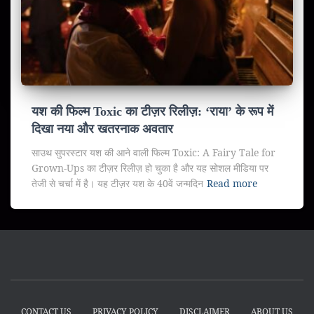
यश की फिल्म Toxic का टीज़र रिलीज़: ‘राया’ के रूप में
दिखा नया और खतरनाक अवतार
साउथ सुपरस्टार यश की आने वाली फिल्म Toxic: A Fairy Tale for
Grown-Ups का टीज़र रिलीज़ हो चुका है और यह सोशल मीडिया पर
तेजी से चर्चा में है। यह टीज़र यश के 40वें जन्मदिन
Read more
CONTACT US
PRIVACY POLICY
DISCLAIMER
ABOUT US