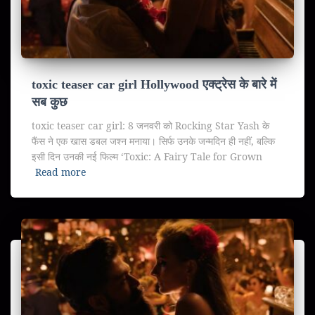
toxic teaser car girl Hollywood एक्ट्रेस के बारे में
सब कुछ
toxic teaser car girl: 8 जनवरी को Rocking Star Yash के
फैंस ने एक खास डबल जश्न मनाया। सिर्फ उनके जन्मदिन ही नहीं, बल्कि
इसी दिन उनकी नई फिल्म ‘Toxic: A Fairy Tale for Grown
Read more