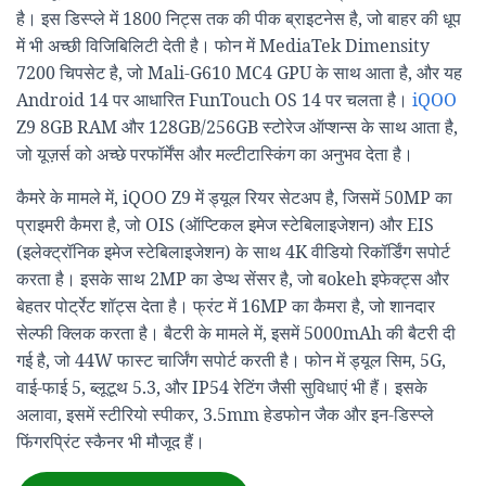
है। इस डिस्प्ले में 1800 निट्स तक की पीक ब्राइटनेस है, जो बाहर की धूप
में भी अच्छी विजिबिलिटी देती है। फोन में MediaTek Dimensity
7200 चिपसेट है, जो Mali-G610 MC4 GPU के साथ आता है, और यह
Android 14 पर आधारित FunTouch OS 14 पर चलता है।
iQOO
Z9 8GB RAM और 128GB/256GB स्टोरेज ऑप्शन्स के साथ आता है,
जो यूज़र्स को अच्छे परफॉर्मेंस और मल्टीटास्किंग का अनुभव देता है।
कैमरे के मामले में, iQOO Z9 में ड्यूल रियर सेटअप है, जिसमें 50MP का
प्राइमरी कैमरा है, जो OIS (ऑप्टिकल इमेज स्टेबिलाइजेशन) और EIS
(इलेक्ट्रॉनिक इमेज स्टेबिलाइजेशन) के साथ 4K वीडियो रिकॉर्डिंग सपोर्ट
करता है। इसके साथ 2MP का डेप्थ सेंसर है, जो बokeh इफेक्ट्स और
बेहतर पोर्ट्रेट शॉट्स देता है। फ्रंट में 16MP का कैमरा है, जो शानदार
सेल्फी क्लिक करता है। बैटरी के मामले में, इसमें 5000mAh की बैटरी दी
गई है, जो 44W फास्ट चार्जिंग सपोर्ट करती है। फोन में ड्यूल सिम, 5G,
वाई-फाई 5, ब्लूटूथ 5.3, और IP54 रेटिंग जैसी सुविधाएं भी हैं। इसके
अलावा, इसमें स्टीरियो स्पीकर, 3.5mm हेडफोन जैक और इन-डिस्प्ले
फिंगरप्रिंट स्कैनर भी मौजूद हैं।