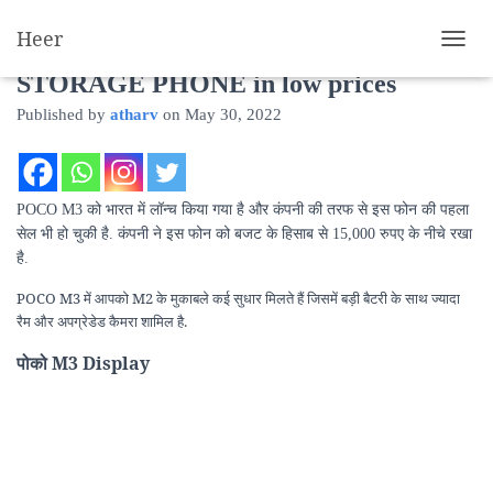
Heer
POCO M3 6GB RAM 128GB
T
O
STORAGE PHONE in low prices
G
Published by
atharv
on
May 30, 2022
G
L
E
N
A
POCO M3 को भारत में लॉन्च किया गया है और कंपनी की तरफ से इस फोन की पहला
V
सेल भी हो चुकी है. कंपनी ने इस फोन को बजट के हिसाब से 15,000 रुपए के नीचे रखा
I
है.
G
A
POCO M3 में आपको M2 के मुकाबले कई सुधार मिलते हैं जिसमें बड़ी बैटरी के साथ ज्यादा
T
रैम और अपग्रेडेड कैमरा शामिल है.
I
O
पोको
M3 Display
N