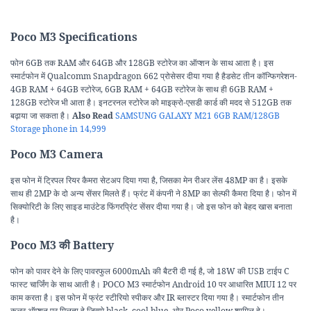
Poco M3 Specifications
फोन 6GB तक RAM और 64GB और 128GB स्टोरेज का ऑप्शन के साथ आता है। इस
स्मार्टफोन में Qualcomm Snapdragon 662 प्रोसेसर दीया गया है हैडसेट तीन कॉन्फिगरेशन-
4GB RAM + 64GB स्टोरेज, 6GB RAM + 64GB स्टोरेज के साथ ही 6GB RAM +
128GB स्टोरेज भी आता है। इनटरनल स्टोरेज को माइक्रो-एसडी कार्ड की मदद से 512GB तक
बढ़ाया जा सकता है।
Also Read
SAMSUNG GALAXY M21 6GB RAM/128GB
Storage phone in 14,999
Poco M3 Camera
इस फोन में ट्रिपल रियर कैमरा सेटअप दिया गया है, जिसका मेन रीअर लेंस 48MP का है। इसके
साथ ही 2MP के दो अन्य सेंसर मिलते हैं। फ्रंट में कंपनी ने 8MP का सेल्फी कैमरा दिया है। फोन में
सिक्योरिटी के लिए साइड माउंटेड फिंगरप्रिंट सेंसर दीया गया है। जो इस फोन को बेहद खास बनाता
है।
Poco M3 की Battery
फोन को पावर देने के लिए पावरफुल 6000mAh की बैटरी दी गई है, जो 18W की USB टाईप C
फास्ट चार्जिंग के साथ आती है। POCO M3 स्मार्टफोन Android 10 पर आधारित MIUI 12 पर
काम करता है। इस फोन में फ्रंट स्टीरियो स्पीकर और IR ब्लास्टर दिया गया है। स्मार्टफोन तीन
कलर ऑप्शन पर मिलता हे जिसमे black, cool blue, ओर Poco yellow शामिल हे।