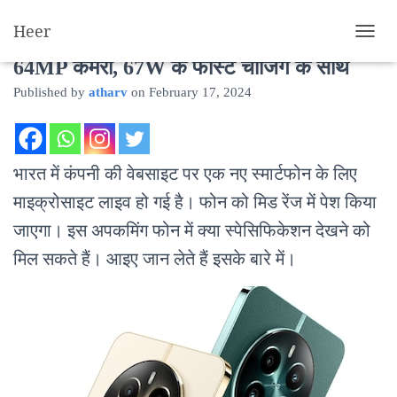
Heer
Realme 12+ : धुम मचाएगा रियलमी का यह फोन
T
O
64MP कैमरा, 67W के फास्ट चार्जिंग के साथ
G
Published by
atharv
on
February 17, 2024
G
L
E
N
A
भारत में कंपनी की वेबसाइट पर एक नए स्मार्टफोन के लिए
V
I
माइक्रोसाइट लाइव हो गई है। फोन को मिड रेंज में पेश किया
G
जाएगा। इस अपकमिंग फोन में क्या स्पेसिफिकेशन देखने को
A
T
मिल सकते हैं। आइए जान लेते हैं इसके बारे में।
I
O
N