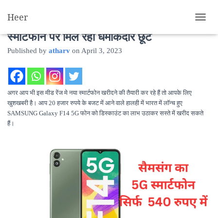
Heer
540 रुपये में खरीदे, Samsung F14 5G
T
O
स्मार्टफोन पर मिल रही धमाकेदार छूट
G
Published by
atharv
on
April 3, 2023
G
L
E
N
A
अगर आप भी इस मीड रेंज मे नया स्मार्टफोन खरीदने की तैयारी कर रहे हैं तो आपके लिए
V
खुशखबरी है। आप 20 हजार रुपये के बजट में आने वाले हालही में भारत में लॉन्च हुए
I
SAMSUNG Galaxy F14 5G फोन को डिस्काउंट का लाभ उठाकर सस्ते में खरीद सकते
G
हैं।
A
T
I
O
N