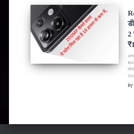
R
ड
2 
₹1
अगर
Red
फोन
Sna
By