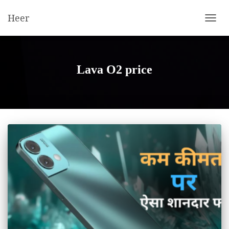
Heer
TOGG
NAVIG
Lava O2 price