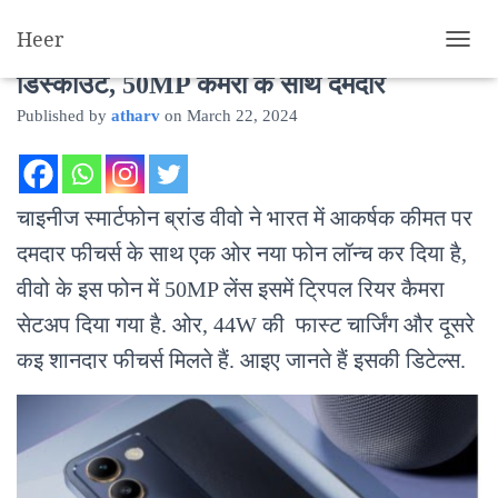
Heer
Vivo T3 5G हुआ लॉन्च, मीलेगा 4000 तक
T
O
डिस्काउंट, 50MP कैमरा के साथ दमदार
G
Published by
atharv
on
March 22, 2024
G
L
E
N
A
चाइनीज स्मार्टफोन ब्रांड वीवो ने भारत में आकर्षक कीमत पर
V
I
दमदार फीचर्स के साथ एक ओर नया फोन लॉन्च कर दिया है,
G
वीवो के इस फोन में 50MP लेंस इसमें ट्रिपल रियर कैमरा
A
T
सेटअप दिया गया है. ओर, 44W की फास्ट चार्जिंग और दूसरे
I
O
कइ शानदार फीचर्स मिलते हैं. आइए जानते हैं इसकी डिटेल्स.
N