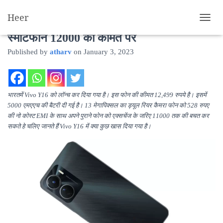
Heer
Vivo Y16 साइड-माउंटेड फिंगरप्रिंट सेंसर वाला
T
O
स्मार्टफोन 12000 की कीमत पर
G
Published by
atharv
on
January 3, 2023
G
L
E
N
A
भारतमें Vivo Y16 को लॉन्च कर दिया गया है। इस फोन की कीमत 12,499 रुपये है। इसमें
V
5000 एमएएच की बैटरी दी गई है। 13 मेगापिक्सल का ड्यूल रियर कैमरा फोन को 528 रुपए
I
की नो कोस्ट EMI के साथ अपने पुराने फोन को एक्सचेंज के जरिए 11000 तक की बचत कर
G
सकते हे चलिए जानते हैं Vivo Y16 में क्या कुछ खास दिया गया है।
A
T
I
O
N