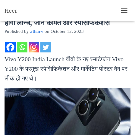
Heer
Vivo Y200: 64MP कैमरा के साथ भारत में जल्द
T
O
होगा लॉन्च, जाने कीमत और स्पेसिफिकेशंस
G
Published by
atharv
on
October 12, 2023
G
L
E
N
A
Vivo Y200 India Launch वीवो के नए स्मार्टफोन Vivo
V
I
Y200 के प्रमुख स्पेसिफिकेशन और मार्केटिंग पोस्टर वेब पर
G
लीक हो गए थे।
A
T
I
O
N