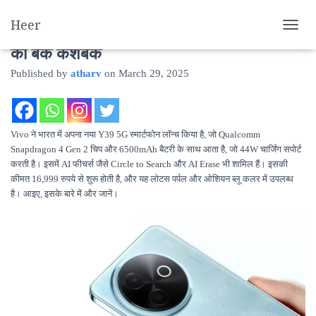
Heer
Vivo Y39 5G भारत में लॉन्च, मिलेगा 1,500 रुपये
T
O
का बैंक कैशबैक
G
Published by
atharv
on
March 29, 2025
G
L
E
N
A
Vivo ने भारत में अपना नया Y39 5G स्मार्टफोन लॉन्च किया है, जो Qualcomm
V
Snapdragon 4 Gen 2 चिप और 6500mAh बैटरी के साथ आता है, जो 44W चार्जिंग सपोर्ट
I
करती है। इसमें AI फीचर्स जैसे Circle to Search और AI Erase भी शामिल हैं। इसकी
G
कीमत 16,999 रुपये से शुरू होती है, और यह लोटस पर्पल और ओशियन ब्लू कलर में उपलब्ध
A
है। आइए, इसके बारे में और जानें।
T
I
O
N