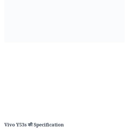
Vivo Y53s
की
Specification