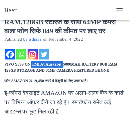
Heer
Vivo Y53s 5000mAh बैटरी,8GB
T
O
RAM,128GB स्टोरेज के साथ 64MP कैमरा
G
वाला फोन सिर्फ 849 की कीमत पर लाए घर
G
L
Published by
atharv
on
November 4, 2022
E
N
A
V
VIVO Y53S ON
EMI At Amazon
5000MAH BATTERY 8GB RAM
I
G
128GB STORAGE AND 64MP CAMERA FEATURED PHONE
A
T
फोन AMAZON पर 19,450 रुपये में बिक्री के लिए उपलब्ध है।
I
ई-कॉमर्स वेबसाइट AMAZON पर अलग-अलग बैंक के कार्ड
O
N
पर विभिन्न ऑफर दीये जा रहे हैं। स्मार्टफोन समेत कई
आइटम्स पर छूट मिल रही है।