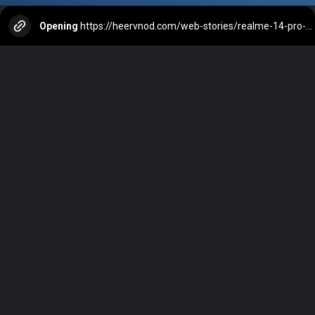
Opening
https://heervnod.com/web-stories/realme-14-pro-5g-review-in-india/