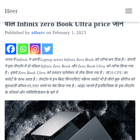
Heer
12th Gen इंटेल Core i9 प्रोसेसर, 32जीबी रैम
T
O
वाले Infinix zero Book Ultra price जाने
G
Published by
atharv
on
February 1, 2023
G
L
E
N
A
भारत में Infinix ने अपनी Laptop series Infinix Zero Book को लॉन्च कर दिया है। कंपनी
V
ने इस लैपटॉप में दो मॉडल Infinix Zero Book और Zero Book Ultra को लॉन्च किया गया
I
है। इसमे Zero Book Ultra को दमदार प्रोसेसर से लैस किया गया है। जो i9 CPU का
G
सपोर्ट के साथ आता है। लेपटोप मे इन-बिल्ट फिंगरप्रिंट स्कैनर सपोर्ट भी है जीरो बुक सीरीज को
A
शुरुआती कीमत 49,990 रुपये पर पेश किया गया है। आइए जानते हैं इनफिनिक्स के इस लैपटॉप
T
के फीचर्स और स्पेसिफिकेशन के बारे में
I
O
N