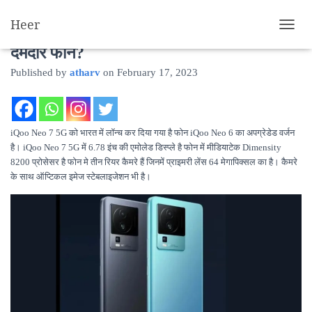
Heer
IQOO neo 7 Review: गेमिंग और कैमरा का
T
O
दमदार फोन?
G
Published by
atharv
on
February 17, 2023
G
L
E
N
A
iQoo Neo 7 5G को भारत में लॉन्च कर दिया गया है फोन iQoo Neo 6 का अपग्रेडेड वर्जन
V
है। iQoo Neo 7 5G में 6.78 इंच की एमोलेड डिस्प्ले है फोन में मीडियाटेक Dimensity
I
8200 प्रोसेसर है फोन मे तीन रियर कैमरे हैं जिनमें प्राइमरी लेंस 64 मेगापिक्सल का है। कैमरे
G
के साथ ऑप्टिकल इमेज स्टेबलाइजेशन भी है।
A
T
I
O
N