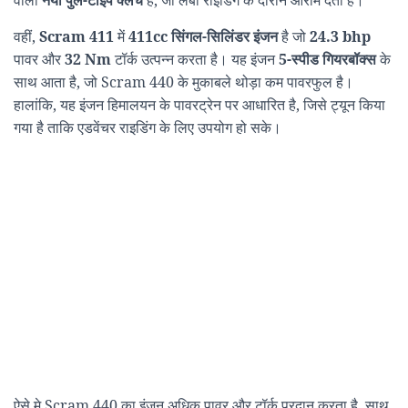
वाला
नया पुल-टाइप क्लच
है, जो लंबी राइडिंग के दौरान आराम देता है।
वहीं,
Scram 411
में
411cc सिंगल-सिलिंडर इंजन
है जो
24.3 bhp
पावर और
32 Nm
टॉर्क उत्पन्न करता है। यह इंजन
5-स्पीड गियरबॉक्स
के
साथ आता है, जो Scram 440 के मुकाबले थोड़ा कम पावरफुल है।
हालांकि, यह इंजन हिमालयन के पावरट्रेन पर आधारित है, जिसे ट्यून किया
गया है ताकि एडवेंचर राइडिंग के लिए उपयोग हो सके।
ऐसे मे Scram 440 का इंजन अधिक पावर और टॉर्क प्रदान करता है, साथ